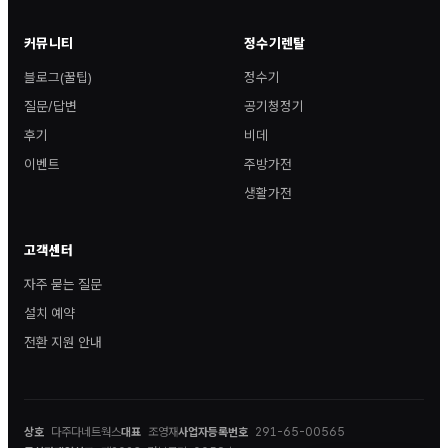
커뮤니티
정수기렌탈
블로그(꿀팁)
정수기
질문/답변
공기청정기
후기
비데
이벤트
주방가전
생활가전
고객센터
자주 묻는 질문
설치 예약
전환 지원 안내
상호
다주다네트웍스
대표
조영재
사업자등록번호
291-65-00565