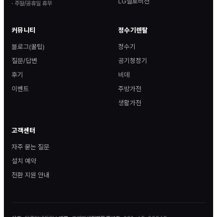
LG헬로비전
· 주말/공휴일 휴무
커뮤니티
정수기렌탈
블로그(꿀팁)
정수기
질문/답변
공기청정기
후기
비데
이벤트
주방가전
생활가전
고객센터
자주 묻는 질문
설치 예약
전환 지원 안내