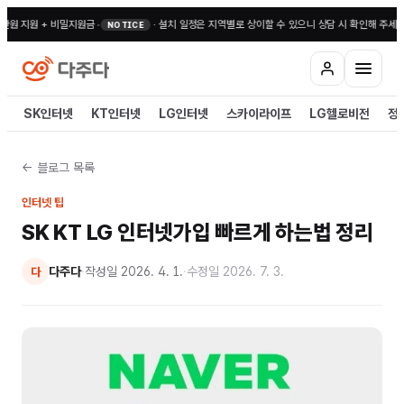
 지원 + 비밀지원금
•
·
설치 일정은 지역별로 상이할 수 있으니 상담 시 확인해 주세요
•
전국
NOTICE
SK인터넷
KT인터넷
LG인터넷
스카이라이프
LG헬로비전
정
← 블로그 목록
인터넷 팁
SK KT LG 인터넷가입 빠르게 하는법 정리
다주다
·
작성일
2026. 4. 1.
·
수정일
2026. 7. 3.
다