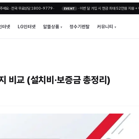
전국 무료상담 1800-9779
•
·
이번 달 가입 시 현금 최대 52만원 지원 + 비밀지원
EVENT
인터넷
LG인터넷
알뜰상품
정수기렌탈
커뮤니티
지 비교 (설치비·보증금 총정리)