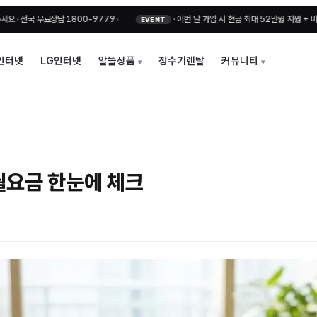
료상담 1800-9779
•
·
이번 달 가입 시 현금 최대 52만원 지원 + 비밀지원금
•
EVENT
인터넷
LG인터넷
알뜰상품
정수기렌탈
커뮤니티
월요금 한눈에 체크