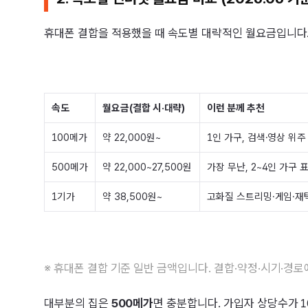
휴대폰 결합을 적용했을 때 속도별 대략적인 월요금입니다.
속도
월요금(결합 시·대략)
이런 분께 추천
100메가
약 22,000원~
1인 가구, 검색·영상 위주
500메가
약 22,000~27,500원
가장 무난, 2~4인 가구 
1기가
약 38,500원~
고화질 스트리밍·게임·재
※ 휴대폰 결합 기준 일반 금액입니다. 결합·약정·시기·경로
대부분의 집은
500메가
면 충분합니다. 가입자 상당수가 1