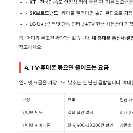
•
KT
: 전국망·속도 안정성 평이 좋은 편. 기본 월요금은
•
SK브로드밴드
: 케이블 권역이면 슬림 결합으로 가장
•
LG U+
: 인터넷 단독·인터넷+TV 현금 사은품이 가장 큰
즉 "어디가 무조건 싸다"는 없습니다.
내 휴대폰 통신사·결
참고하세요.
4. TV·휴대폰 묶으면 줄어드는 요금
인터넷 요금을 가장 크게 낮추는 건 단연
결합
입니다. 휴대
구성
효과
현금 사
인터넷 단독
결합 할인 없음
최대 2
인터넷 + 휴대폰
월 4,400~13,200원 할인
상품별