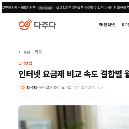
원 + 비밀지원금
•
·
설치 일정은 지역별로 상이할 수 있으니 상담 시 확인해 주세요
•
전국 무
NOTICE
SK인터넷
KT
← 블로그 목록
인터넷 팁
인터넷 요금제 비교 속도 결합별 
다주다
·
작성일
2026. 6. 30.
·
수정일
2026. 7. 3.
다