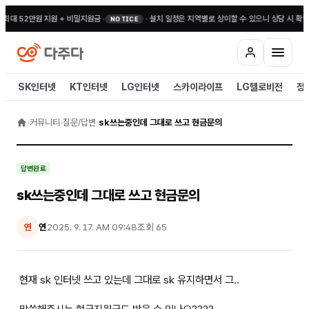
 최대 52만원 지원 + 비밀지원금
•
·
설치 일정은 지역별로 상이할 수 있으니 상담 시 확인
NOTICE
SK인터넷
KT인터넷
LG인터넷
스카이라이프
LG헬로비전
정
›
커뮤니티
›
질문/답변
›
sk쓰는중인데 그대로 쓰고 현금문의
답변완료
sk쓰는중인데 그대로 쓰고 현금문의
연
2025. 9. 17. AM 09:48
조회
65
연
현재 sk 인터넷 쓰고 있는데 그대로 sk 유지하면서 그..