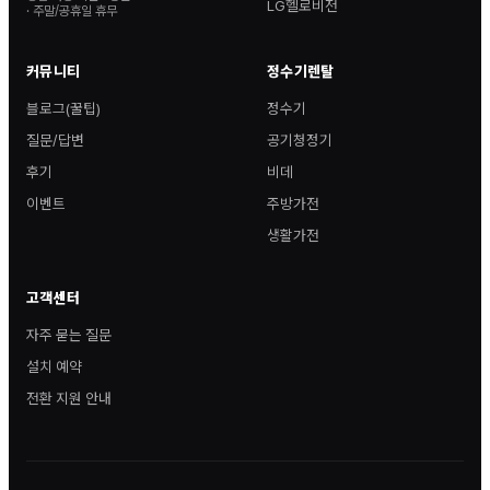
LG헬로비전
· 주말/공휴일 휴무
커뮤니티
정수기렌탈
블로그(꿀팁)
정수기
질문/답변
공기청정기
후기
비데
이벤트
주방가전
생활가전
고객센터
자주 묻는 질문
설치 예약
전환 지원 안내