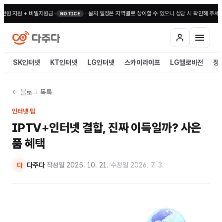
 지원 + 비밀지원금
•
·
설치 일정은 지역별로 상이할 수 있으니 상담 시 확인해 주세요
•
전
NOTICE
SK인터넷
KT인터넷
LG인터넷
스카이라이프
LG헬로비전
정
← 블로그 목록
인터넷 팁
IPTV+인터넷 결합, 진짜 이득일까? 사은
품 혜택
다주다
·
작성일
2025. 10. 21.
·
수정일
2026. 7. 3.
다