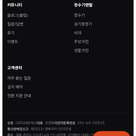
커뮤니티
정수기렌탈
블로그(꿀팁)
정수기
질문/답변
공기청정기
후기
비데
이벤트
주방가전
생활가전
고객센터
자주 묻는 질문
설치 예약
전환 지원 안내
상호
다주다네트웍스
대표
조영재
사업자등록번호
291-65-00565
통신판매업신고
제2023-경북구미-0059호
주소
경북 구미시 신시로14길 10 (송정동, 상산에이스타운) 202호