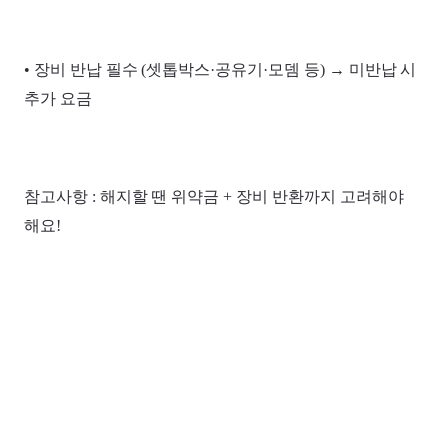
• 장비 반납 필수 (셋톱박스·공유기·모뎀 등) → 미반납 시
추가 요금
참고사항 : 해지할 땐 위약금 + 장비 반환까지 고려해야
해요!