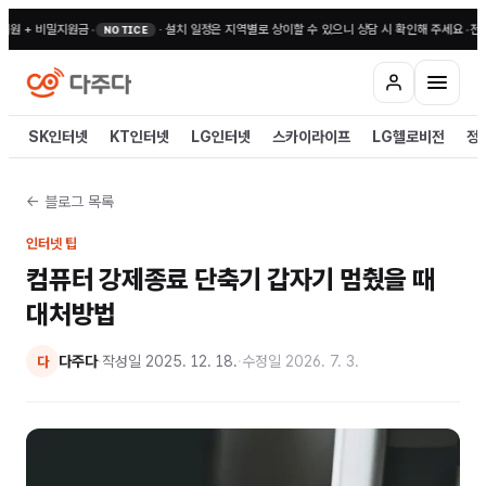
비밀지원금
•
·
설치 일정은 지역별로 상이할 수 있으니 상담 시 확인해 주세요
•
전국 무료상담 
NOTICE
SK인터넷
KT인터넷
LG인터넷
스카이라이프
LG헬로비전
정
← 블로그 목록
인터넷 팁
컴퓨터 강제종료 단축기 갑자기 멈췄을 때
대처방법
다주다
·
작성일
2025. 12. 18.
·
수정일
2026. 7. 3.
다