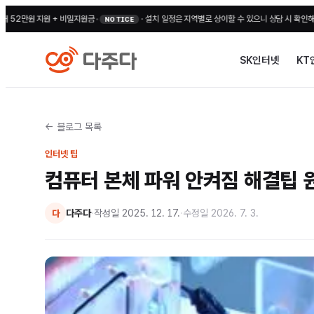
+ 비밀지원금
•
·
설치 일정은 지역별로 상이할 수 있으니 상담 시 확인해 주세요
•
전국 무료
NOTICE
SK인터넷
KT
← 블로그 목록
인터넷 팁
컴퓨터 본체 파워 안켜짐 해결팁 
다주다
·
작성일
2025. 12. 17.
·
수정일
2026. 7. 3.
다