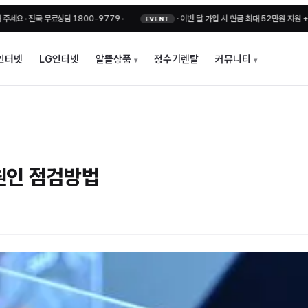
상담 1800-9779
•
·
이번 달 가입 시 현금 최대 52만원 지원 + 비밀지원금
•
EVENT
NO
인터넷
LG인터넷
알뜰상품
정수기렌탈
커뮤니티
원인 점검방법