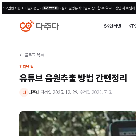
 지원 + 비밀지원금
•
·
설치 일정은 지역별로 상이할 수 있으니 상담 시 확인해 주세요
•
전국
NOTICE
SK인터넷
KT
← 블로그 목록
인터넷 팁
유튜브 음원추출 방법 간편정리
다주다
·
작성일
2025. 12. 29.
·
수정일
2026. 7. 3.
다