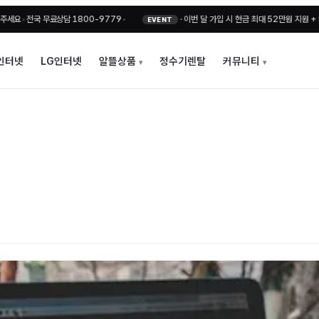
 무료상담 1800-9779
•
·
이번 달 가입 시 현금 최대 52만원 지원 + 비밀지원금
EVENT
인터넷
LG인터넷
알뜰상품
정수기렌탈
커뮤니티