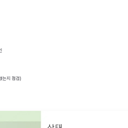
인
꽂혔는지 점검)