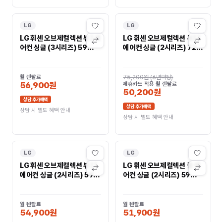
LG
LG
LG 휘센 오브제컬렉션 뷰I 에
LG 휘센 오브제컬렉션 뷰II
어컨 싱글 (3시리즈) 59㎡
에어컨 싱글 (2시리즈) 72
(18평) FQ18FV3EK1
㎡(22평) FQ22FU2EA1
월 렌탈료
75,200원
(
6년약정
)
56,900원
제휴카드 적용 월 렌탈료
50,200원
상담 추가혜택
상담 추가혜택
상담 시 별도 혜택 안내
상담 시 별도 혜택 안내
LG
LG
LG 휘센 오브제컬렉션 뷰II
LG 휘센 오브제컬렉션 쿨 에
에어컨 싱글 (2시리즈) 59
어컨 싱글 (2시리즈) 59㎡
㎡(18평) FQ18FU2EK1
(18평) FQ18FC2EU1
월 렌탈료
월 렌탈료
54,900원
51,900원