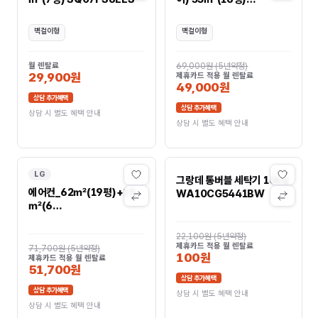
SW16FK1WBS
벽걸이형
벽걸이형
월 렌탈료
69,000원
(
5년약정
)
29,900원
제휴카드 적용 월 렌탈료
49,000원
상담 추가혜택
상담 추가혜택
상담 시 별도 혜택 안내
상담 시 별도 혜택 안내
LG
그랑데 통버블 세탁기 10kg
에어컨_62㎡(19평)+19
WA10CG5441BW
㎡(6
평)_AF60F19D11WRS
AF60F19D11WRS
22,100원
(
5년약정
)
제휴카드 적용 월 렌탈료
71,700원
(
5년약정
)
100원
제휴카드 적용 월 렌탈료
51,700원
상담 추가혜택
상담 추가혜택
상담 시 별도 혜택 안내
상담 시 별도 혜택 안내