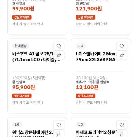
월 렌탈료
월 렌탈료
99,900원
121,900원
상담 추가혜택
상담 추가혜택
상담 시 별도 혜택 안내
상담 시 별도 혜택 안내
현대렌탈
LG
비스포크 AI 콤보 25/18kg
LG 스탠바이미 2 Max
(71.1mm LCD+다이얼)
79cm 32LX6BPGA
WD80H25BHW
100,900원
(
5년약정
)
38,100원
(
6년약정
)
월 렌탈료
제휴카드 적용 월 렌탈료
95,900원
13,100원
상담 추가혜택
상담 추가혜택
상담 시 별도 혜택 안내
상담 시 별도 혜택 안내
LG
LG
위닉스 창문형에어컨 2.0 바
파세코 프리미엄2 창문형에