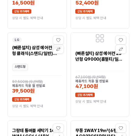
16,500원
52,400원
상담 추가혜택
상담 추가혜택
상담 시 별도 혜택 안내
상담 시 별도 혜택 안내
LG
(빠른설치) 삼성 에어컨 25년
형 클래식(스탠드/일반)
(빠른설치) 삼성 에어컨 25
AF70F17D11WS
년형 Q9000(홈멀티/일반)
AF60F17D11WR
스탠드형
67,100원
(
5년약정
)
제휴카드 적용 월 렌탈료
59,500원
(
5년약정
)
47,100원
제휴카드 적용 월 렌탈료
39,500원
상담 추가혜택
상담 추가혜택
상담 시 별도 혜택 안내
상담 시 별도 혜택 안내
그랑데 통버블 세탁기 14kg
무풍 1WAY 19㎡(6평)