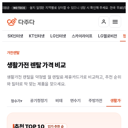
·
설치 일정은 지역별로 상이할 수 있으니 상담 시 확인해 주세요
•
전국 무료상담 1800-9
NOTICE
SK인터넷
KT인터넷
LG인터넷
스카이라이프
LG헬로비전
정
가전렌탈
생활가전
렌탈 가격 비교
생활가전 렌탈을 약정별 월 렌탈료·제휴카드가로 비교하고, 추천 순위
와 필터로 딱 맞는 제품을 찾으세요.
공기청정기
비데
연수기
주방가전
생활가전
정수기
▾
추천 TOP
10
인기·추천 순