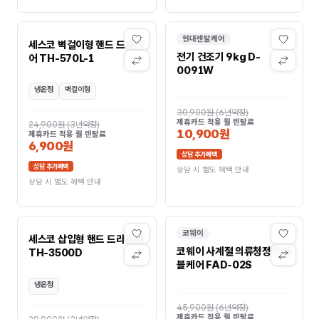
현대렌탈케어
세스코 벽걸이형 핸드 드라이
전기 건조기 9kg D-
어 TH-570L-1
0091W
냉온정
벽걸이형
30,900원
(
6년약정
)
제휴카드 적용 월 렌탈료
24,900원
(
3년약정
)
10,900원
제휴카드 적용 월 렌탈료
6,900원
상담 추가혜택
상담 추가혜택
상담 시 별도 혜택 안내
상담 시 별도 혜택 안내
코웨이
세스코 삽입형 핸드 드라이어
코웨이 사계절 의류청정기 더
TH-3500D
블케어 FAD-02S
냉온정
45,900원
(
6년약정
)
제휴카드 적용 월 렌탈료