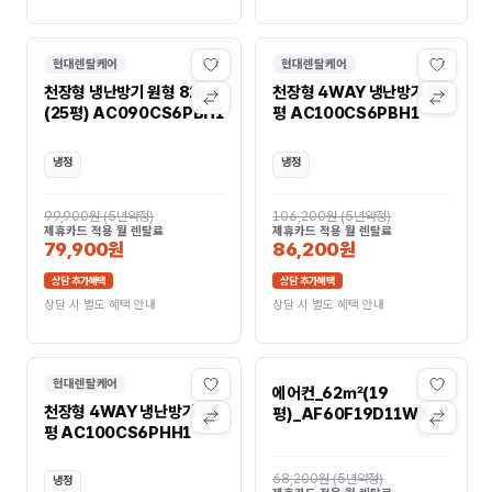
현대렌탈케어
현대렌탈케어
천장형 냉난방기 원형 82㎡
천장형 4WAY 냉난방기 28
(25평) AC090CS6PBH1
평 AC100CS6PBH1
냉정
냉정
99,900원
(
5년약정
)
106,200원
(
5년약정
)
제휴카드 적용 월 렌탈료
제휴카드 적용 월 렌탈료
79,900원
86,200원
상담 추가혜택
상담 추가혜택
상담 시 별도 혜택 안내
상담 시 별도 혜택 안내
현대렌탈케어
에어컨_62㎡(19
천장형 4WAY 냉난방기 28
평)_AF60F19D11WS
평 AC100CS6PHH1
AF60F19D11WS
68,200원
(
5년약정
)
냉정