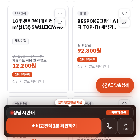
LG전자
삼성
LG 휘센 벽걸이 에어컨 36
BESPOKE 그랑데 AI 원바
㎡(11평) SW11EK1WAS
디 TOP-Fit 세탁기
24kg+건조기 20kg
WF2420HCEEC
벽걸이형
월 렌탈료
92,800원
37,200원
(
6년약정
)
상담 추가혜택
제휴카드 적용 월 렌탈료
12,200원
상담 시 별도 혜택 안내
상담 추가혜택
상담 시 별도 혜택 안내
AI 맞춤검색
설치 당일 현금 지급
현대렌탈
LG전자
BESPOKE 그랑데 AI 원바
LG 스타일러 오브제컬렉션
상담 시 안내
+비밀지원금
디 TOP-Fit 세탁기
슈케어 SS4R
24kg+건조기 20kg
비교견적 1분 확인하기
WF2420HCVVC
TOP
월 렌탈료
34,900원
(
6년약정
)