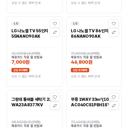
상담 시 별도 혜택 안내
상담 시 별도 혜택 안내
LG
LG
LG 나노셀 TV 55인치
LG 나노셀 TV 86인치
55NANO90AK
86NANO90AK
32,000원
(
6년약정
)
71,800원
(
6년약정
)
제휴카드 적용 월 렌탈료
제휴카드 적용 월 렌탈료
7,000원
46,800원
상담 추가혜택
상담 추가혜택
상담 시 별도 혜택 안내
상담 시 별도 혜택 안내
그랑데 통버블 세탁기 23kg
무풍 1WAY 33㎡(10평)
WA23A8377KV
AC040CS1PBH1SY
38,500원
(
5년약정
)
72,400원
(
5년약정
)
제휴카드 적용 월 렌탈료
제휴카드 적용 월 렌탈료