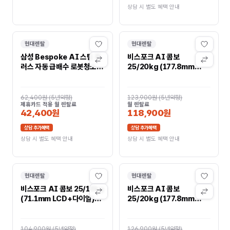
상담 시 별도 혜택 안내
현대렌탈
현대렌탈
삼성 Bespoke AI 스팀 플
비스포크 AI 콤보
러스 자동 급배수 로봇청소기
25/20kg (177.8mm
VR80F01SDG
LCD) WD90H25BHW
62,400원
(
5년약정
)
123,900원
(
5년약정
)
제휴카드 적용 월 렌탈료
월 렌탈료
42,400원
118,900원
상담 추가혜택
상담 추가혜택
상담 시 별도 혜택 안내
상담 시 별도 혜택 안내
현대렌탈
현대렌탈
비스포크 AI 콤보 25/18kg
비스포크 AI 콤보
(71.1mm LCD+다이얼)
25/20kg (177.8mm
WD80H25BHS
LCD) WD90H25BHB
104,900원
(
5년약정
)
126,900원
(
5년약정
)