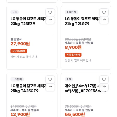
LG
LG전자
LG 통돌이 컴포트 세탁기
LG 통돌이 컴포트 세탁기
23kg T23EZ9
21kg T21GZ9
월 렌탈료
33,900원
(
6년약정
)
27,900원
제휴카드 적용 월 렌탈료
8,900원
상담 추가혜택
상담 추가혜택
상담 시 별도 혜택 안내
상담 시 별도 혜택 안내
LG전자
LG
LG 통돌이 컴포트 세탁기
에어컨_56㎡(17평)+19
25kg TA25GZ9
㎡(6평)_AF70F56㎡
(17평)D11WRS
AF70F17D11WRS
37,900원
(
6년약정
)
75,500원
(
5년약정
)
제휴카드 적용 월 렌탈료
제휴카드 적용 월 렌탈료
12,900원
55,500원