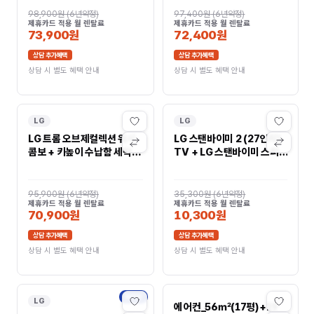
98,900원
(
6년약정
)
97,400원
(
6년약정
)
제휴카드 적용 월 렌탈료
제휴카드 적용 월 렌탈료
73,900원
72,400원
상담 추가혜택
상담 추가혜택
상담 시 별도 혜택 안내
상담 시 별도 혜택 안내
LG
LG
LG 트롬 오브제컬렉션 워시
LG 스탠바이미 2 (27인치)
콤보 + 키높이 수납함 세탁
TV + LG 스탠바이미 스피커
25kg / 건조15kg (자동세
27LX6TPGA.AKXT7SC
제X) FH25GSGF
95,900원
(
6년약정
)
35,300원
(
6년약정
)
제휴카드 적용 월 렌탈료
제휴카드 적용 월 렌탈료
70,900원
10,300원
상담 추가혜택
상담 추가혜택
상담 시 별도 혜택 안내
상담 시 별도 혜택 안내
NEW
LG
에어컨_56㎡(17평)+19