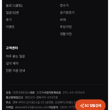
블로그(꿀팁)
정수기
질문/답변
공기청정기
후기
비데
이벤트
주방가전
생활가전
고객센터
자주 묻는 질문
설치 예약
전환 지원 안내
상호
다주다네트웍스
대표
조영재
사업자등록번호
291-65-00565
통신판매업신고
제2023-경북구미-0059호
주소
경북 구미시 신시로14길 10 (송정동, 상산에이스타운) 202호
AI 맞춤검색
이메일
ekwnek945@naver.com
가입문의
1800-9779