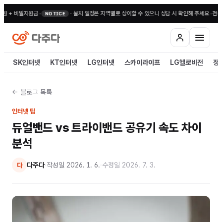
밀지원금
•
·
설치 일정은 지역별로 상이할 수 있으니 상담 시 확인해 주세요
•
전국 무료상담 1
NOTICE
SK인터넷
KT인터넷
LG인터넷
스카이라이프
LG헬로비전
정
← 블로그 목록
인터넷 팁
듀얼밴드 vs 트라이밴드 공유기 속도 차이
분석
다주다
·
작성일
2026. 1. 6.
·
수정일
2026. 7. 3.
다