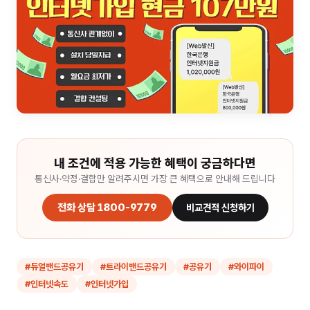
내 조건에 적용 가능한 혜택이 궁금하다면
통신사·약정·결합만 알려주시면 가장 큰 혜택으로 안내해 드립니다
전화 상담 1800-9779
비교견적 신청하기
#
듀얼밴드공유기
#
트라이밴드공유기
#
공유기
#
와이파이
#
인터넷속도
#
인터넷가입