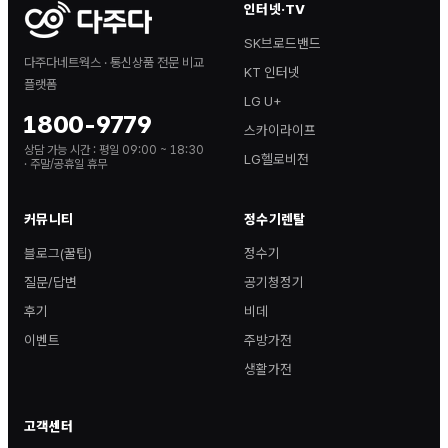
인터넷·TV
SK브로드밴드
다주다네트웍스 · 통신상품 전문 비교
KT 인터넷
플랫폼
LG U+
1800-9779
스카이라이프
상담 가능 시간 :
평일 09:00 ~ 18:30
LG헬로비전
· 주말/공휴일 휴무
커뮤니티
정수기렌탈
블로그(꿀팁)
정수기
질문/답변
공기청정기
후기
비데
이벤트
주방가전
생활가전
고객센터