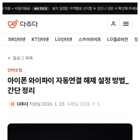
원 + 비밀지원금
•
·
설치 일정은 지역별로 상이할 수 있으니 상담 시 확인해 주세요
•
전국 무
NOTICE
SK인터넷
KT인터넷
LG인터넷
스카이라이프
LG헬로비전
정
← 블로그 목록
인터넷 팁
아이폰 와이파이 자동연결 해제 설정 방법_
간단 정리
다주다
·
작성일
2026. 1. 23.
·
수정일
2026. 7. 3.
다