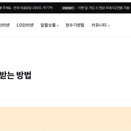
•
전국 무료상담 1800-9779
•
·
이번 달 가입 시 현금 최대 52만원 지원 + 비밀
EVENT
인터넷
LG인터넷
알뜰상품
정수기렌탈
커뮤니티
 받는 방법