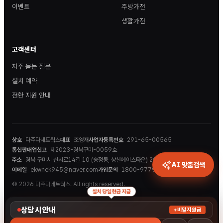
이벤트
주방가전
생활가전
고객센터
자주 묻는 질문
설치 예약
전환 지원 안내
상호
다주다네트웍스
대표
조영재
사업자등록번호
291-65-00565
통신판매업신고
제2023-경북구미-0059호
주소
경북 구미시 신시로14길 10 (송정동, 상산에이스타운) 202호
AI 맞춤검색
이메일
ekwnek945@naver.com
가입문의
1800-9779
© 2026 다주다네트웍스. All rights reserved.
설치 당일 현금 지급
상담 시 안내
+비밀지원금