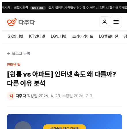
 지원 + 비밀지원금
•
·
설치 일정은 지역별로 상이할 수 있으니 상담 시 확인해 주세요
•
전국
NOTICE
SK인터넷
KT인터넷
LG인터넷
스카이라이프
LG헬로비전
정
← 블로그 목록
인터넷 팁
[원룸 vs 아파트] 인터넷 속도 왜 다를까?
다른 이유 분석
다주다
·
작성일
2026. 4. 23.
·
수정일
2026. 7. 3.
다