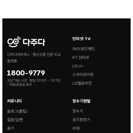
인터넷·TV
SK브로드밴드
다주다네트웍스 · 통신상품 전문 비교
KT 인터넷
플랫폼
LG U+
1800-9779
스카이라이프
상담 가능 시간 :
평일 09:00 ~ 18:30
LG헬로비전
· 주말/공휴일 휴무
커뮤니티
정수기렌탈
블로그(꿀팁)
정수기
질문/답변
공기청정기
후기
비데