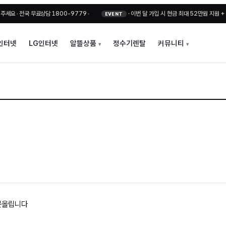
•
전국 무료상담 1800-9779
•
·
이번 달 가입 시 현금 최대 52만원 지원 + 비밀
EVENT
인터넷
LG인터넷
알뜰상품
정수기렌탈
커뮤니티
문올립니다