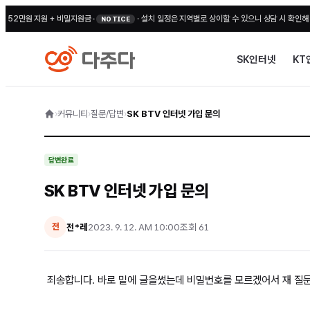
만원 지원 + 비밀지원금
•
·
설치 일정은 지역별로 상이할 수 있으니 상담 시 확인해 주세요
NOTICE
SK인터넷
KT
›
커뮤니티
›
질문/답변
›
SK BTV 인터넷 가입 문의
답변완료
SK BTV 인터넷 가입 문의
전*레
2023. 9. 12. AM 10:00
조회
61
전
죄송합니다. 바로 밑에 글을썼는데 비밀번호를 모르겠어서 재 질