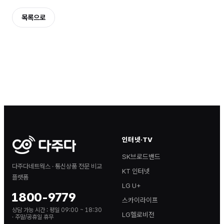
목록으로
인터넷·TV
SK브로드밴드
다주다네트웍스 · 통신상품 전문 비교
KT 인터넷
플랫폼
LG U+
1800-9779
스카이라이프
상담 가능 시간 :
평일 09:00 ~ 18:30
LG헬로비전
· 주말/공휴일 휴무