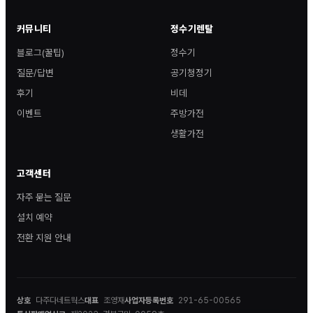
커뮤니티
정수기렌탈
블로그(꿀팁)
정수기
질문/답변
공기청정기
후기
비데
이벤트
주방가전
생활가전
고객센터
자주 묻는 질문
설치 예약
전환 지원 안내
상호
다주다네트웍스
대표
조영재
사업자등록번호
291-65-00565