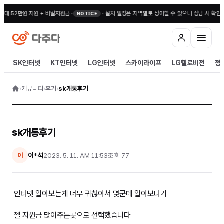
최대 52만원 지원 + 비밀지원금
•
·
설치 일정은 지역별로 상이할 수 있으니 상담 시 확인해
NOTICE
SK인터넷
KT인터넷
LG인터넷
스카이라이프
LG헬로비전
정
›
커뮤니티
›
후기
›
sk개통후기
sk개통후기
이*석
2023. 5. 11. AM 11:53
조회
77
이
인터넷 알아보는게 너무 귀찮아서 몇군데 알아보다가
젤 지원금 많이주는곳으로 선택했습니다