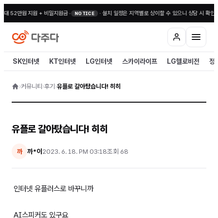
최대 52만원 지원 + 비밀지원금
•
·
설치 일정은 지역별로 상이할 수 있으니 상담 시 확인해
NOTICE
SK인터넷
KT인터넷
LG인터넷
스카이라이프
LG헬로비전
정
›
커뮤니티
›
후기
›
유플로 갈아탔습니다! 히히
유플로 갈아탔습니다! 히히
까*이
2023. 6. 18. PM 03:18
조회
68
까
인터넷 유플러스로 바꾸니까
AI스피커도 있구요