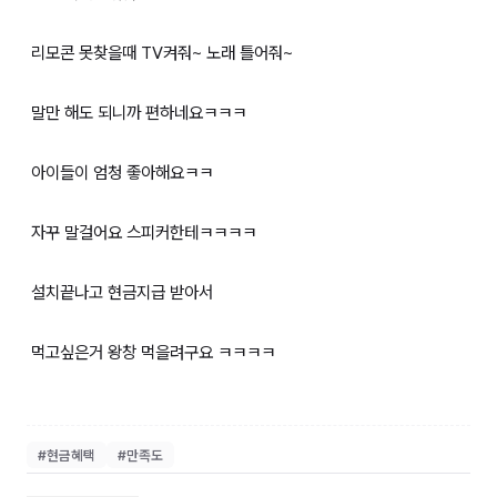
리모콘 못찾을때 TV켜줘~ 노래 틀어줘~
말만 해도 되니까 편하네요ㅋㅋㅋ
아이들이 엄청 좋아해요ㅋㅋ
자꾸 말걸어요 스피커한테ㅋㅋㅋㅋ
설치끝나고 현금지급 받아서
먹고싶은거 왕창 먹을려구요 ㅋㅋㅋㅋ
#
현금혜택
#
만족도