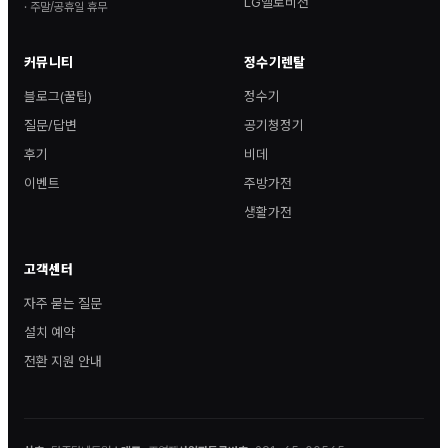
LG헬로비전
· 주말/공휴일 휴무
커뮤니티
정수기렌탈
블로그(꿀팁)
정수기
질문/답변
공기청정기
후기
비데
이벤트
주방가전
생활가전
고객센터
자주 묻는 질문
설치 예약
전환 지원 안내