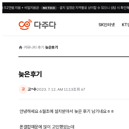
만원 지원 + 비밀지원금
•
·
설치 일정은 지역별로 상이할 수 있으니 상담 시 확인해 주세요
NOTICE
SK인터넷
KT
›
커뮤니티
›
후기
›
늦은후기
늦은후기
고*수
2023. 7. 12. AM 11:13
조회
67
고
안녕하세요 6월초에 설치받아서 늦은 후기 남기네요ㅎㅎ
폰결합때문에 많이 고민했었는데