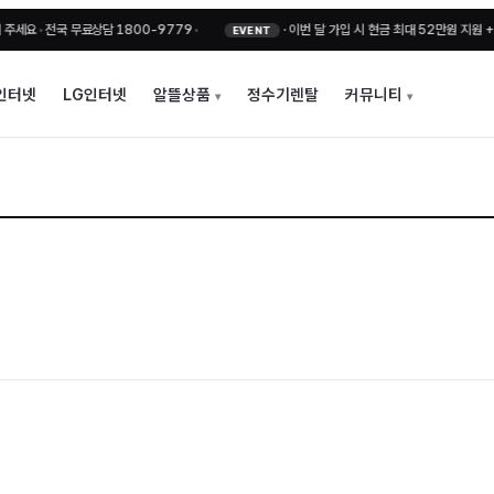
•
전국 무료상담 1800-9779
•
·
이번 달 가입 시 현금 최대 52만원 지원 + 비밀
EVENT
인터넷
LG인터넷
알뜰상품
정수기렌탈
커뮤니티