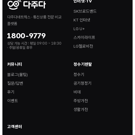
인터넷·TV
SK브로드밴드
다주다네트웍스 · 통신상품 전문 비교
KT 인터넷
플랫폼
LG U+
1800-9779
스카이라이프
상담 가능 시간 :
평일 09:00 ~ 18:30
LG헬로비전
· 주말/공휴일 휴무
커뮤니티
정수기렌탈
블로그(꿀팁)
정수기
질문/답변
공기청정기
후기
비데
이벤트
주방가전
생활가전
고객센터