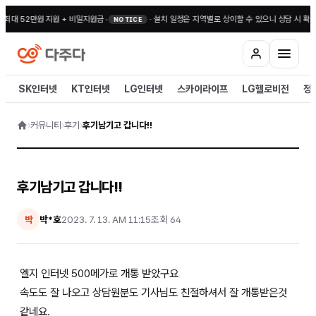
 최대 52만원 지원 + 비밀지원금
•
·
설치 일정은 지역별로 상이할 수 있으니 상담 시 확인
NOTICE
SK인터넷
KT인터넷
LG인터넷
스카이라이프
LG헬로비전
정
›
커뮤니티
›
후기
›
후기남기고 갑니다!!
후기남기고 갑니다!!
박*호
2023. 7. 13. AM 11:15
조회
64
박
엘지 인터넷 500메가로 개통 받았구요
속도도 잘 나오고 상담원분도 기사님도 친절하셔서 잘 개통받은것
같네요.