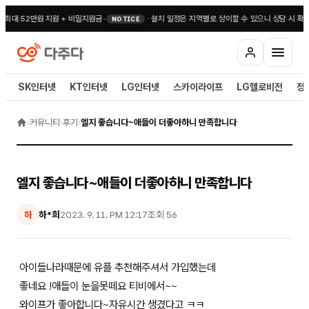
 최대 52만원 지원 + 비밀지원금
•
·
설치 일정은 지역별로 상이할 수 있으니 상담 시 확인
NOTICE
SK인터넷
KT인터넷
LG인터넷
스카이라이프
LG헬로비전
정
›
커뮤니티
›
후기
›
엘지 좋습니다~애들이 더좋아하니 만족합니다
엘지 좋습니다~애들이 더좋아하니 만족합니다
하*희
2023. 9. 11. PM 12:17
조회
56
하
아이들나라때문에 유플 추천해주셔서 가입했는데
좋네요 !애들이 눈을못떼요 티비에서~~
와이프가 좋아합니다~자유시간 생겼다고 ㅋㅋ