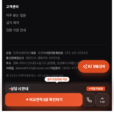
고객센터
자주 묻는 질문
설치 예약
전환 지원 안내
상호
다주다네트웍스
대표
조영재
사업자등록번호
291-65-00565
통신판매업신고
제2023-경북구미-0059호
주소
경북 구미시 신시로14길 10 (송정동, 상산에이스타운) 202호
AI 맞춤검색
이메일
ekwnek945@naver.com
가입문의
1800-9779
© 2026 다주다네트웍스. All rights reserved.
설치 당일 현금 지급
상담 시 안내
+비밀지원금
비교견적 1분 확인하기
TOP