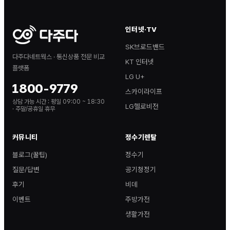
인터넷·TV
SK브로드밴드
다주다네트웍스 · 통신상품 전문 비교
KT 인터넷
플랫폼
LG U+
1800-9779
스카이라이프
상담 가능 시간 :
평일 09:00 ~ 18:30
LG헬로비전
· 주말/공휴일 휴무
커뮤니티
정수기렌탈
블로그(꿀팁)
정수기
질문/답변
공기청정기
후기
비데
이벤트
주방가전
생활가전