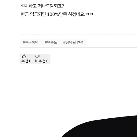
설치하고 저나드림되죠?
현금 입금되면 100%만족 하겠네요.ㅋㅋ
#
현금혜택
#
만족도
#
상담원 연결
추천
0
비추천
0