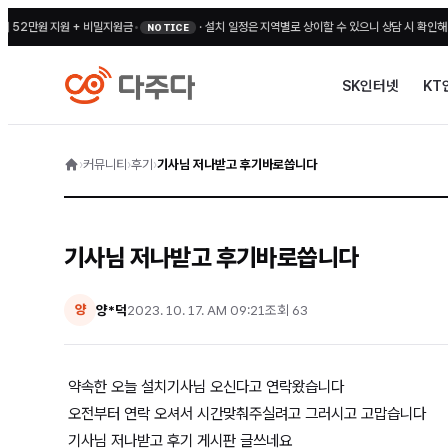
2만원 지원 + 비밀지원금
•
·
설치 일정은 지역별로 상이할 수 있으니 상담 시 확인해 주세
NOTICE
SK인터넷
KT
›
커뮤니티
›
후기
›
기사님 저나받고 후기바로씁니다
기사님 저나받고 후기바로씁니다
양*덕
2023. 10. 17. AM 09:21
조회
63
양
약속한 오늘 설치기사님 오신다고 연락왔습니다
오전부터 연락 오셔서 시간맞춰주실려고 그러시고 고맙습니다
기사님 저나받고 후기 게시판 글쓰네요