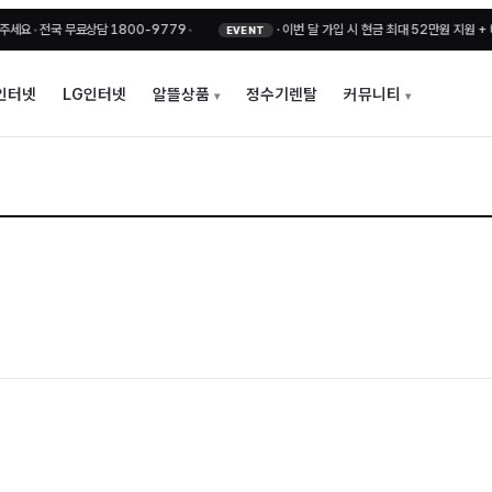
전국 무료상담 1800-9779
•
·
이번 달 가입 시 현금 최대 52만원 지원 + 비밀지
EVENT
인터넷
LG인터넷
알뜰상품
정수기렌탈
커뮤니티