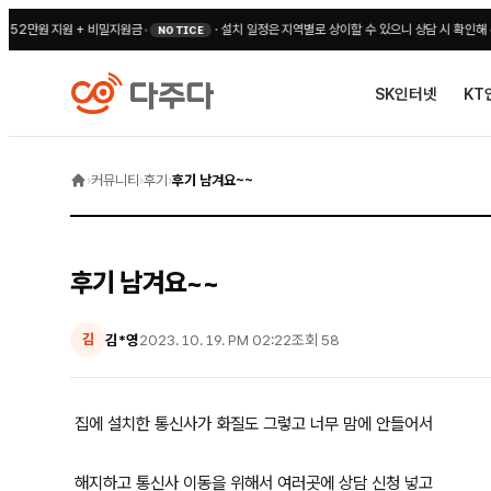
만원 지원 + 비밀지원금
•
·
설치 일정은 지역별로 상이할 수 있으니 상담 시 확인해 주세요
•
NOTICE
SK인터넷
KT
›
커뮤니티
›
후기
›
후기 남겨요~~
후기 남겨요~~
김*영
2023. 10. 19. PM 02:22
조회
58
김
집에 설치한 통신사가 화질도 그렇고 너무 맘에 안들어서
해지하고 통신사 이동을 위해서 여러곳에 상담 신청 넣고