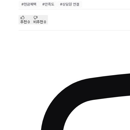
#
현금혜택
#
만족도
#
상담원 연결
추천
0
비추천
0