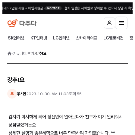
최대 52만원 지원 + 비밀지원금
•
·
설치 일정은 지역별로 상이할 수 있으니 상담 시 확인
NOTICE
SK인터넷
KT인터넷
LG인터넷
스카이라이프
LG헬로비전
정
›
커뮤니티
›
후기
›
강추!요
강추!요
우*연
2023. 10. 30. AM 11:03
조회
55
우
갑자기 이사하게 되어 정신없이 알아보다가 친구가 여기 알려줘서
상담받았거든요
상세한 설명과 좋은혜택으로 너무 만족하며 가입했습니다. ^^