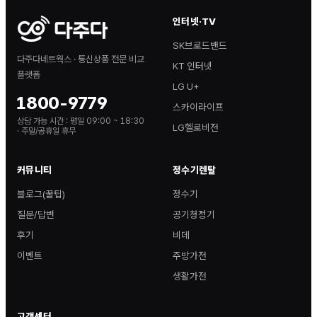
인터넷·TV
SK브로드밴드
다주다네트웍스 · 통신상품 전문 비교
KT 인터넷
플랫폼
LG U+
1800-9779
스카이라이프
상담 가능 시간 :
평일 09:00 ~ 18:30
LG헬로비전
· 주말/공휴일 휴무
커뮤니티
정수기렌탈
블로그(꿀팁)
정수기
질문/답변
공기청정기
후기
비데
이벤트
주방가전
생활가전
고객센터