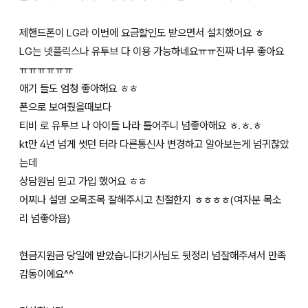
제핸드폰이 LG라 이번에 요금할인도 받으면서 설치했어요 ㅎ
LG는 넷플릭스나 유투브 다 이용 가능하네요ㅠㅠ진짜 너무 좋아요
ㅠㅠㅠㅠㅠㅠ
애기 들도 엄청 좋아해요 ㅎㅎ
폰으로 보여줬을때보다
티비 로 유투브 나 아이들 나라 틀어주니 넘좋아해요 ㅎ.ㅎ.ㅎ
kt만 4년 넘게 썻던 터라 다른통신사 변경하고 알아보는게 넘귀찮았
는데
상담원님 믿고 가입 했어요 ㅎㅎ
어찌나 설명 오목조목 잘해주시고 친절한지 ㅎㅎㅎㅎ(여자분 목소
리 넘좋아욤)
현금지원금 당일에 받았습니다!기사님도 뒷정리 넘잘해주셔서 만족
감동이에요^^