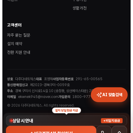
생활가전
고객센터
자주 묻는 질문
설치 예약
전환 지원 안내
상호
다주다네트웍스
대표
조영재
사업자등록번호
291-65-00565
통신판매업신고
제2023-경북구미-0059호
주소
경북 구미시 신시로14길 10 (송정동, 상산에이스타운) 202호
AI 맞춤검색
이메일
ekwnek945@naver.com
가입문의
1800-9779
© 2026 다주다네트웍스. All rights reserved.
설치 당일 현금 지급
상담 시 안내
+비밀지원금