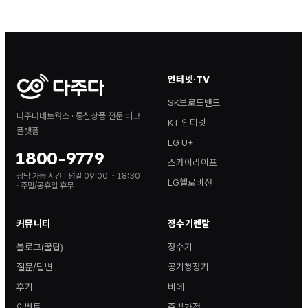
인터넷·TV
SK브로드밴드
다주다네트웍스 · 통신상품 전문 비교
KT 인터넷
플랫폼
LG U+
1800-9779
스카이라이프
상담 가능 시간 :
평일 09:00 ~ 18:30
LG헬로비전
· 주말/공휴일 휴무
커뮤니티
정수기렌탈
블로그(꿀팁)
정수기
질문/답변
공기청정기
후기
비데
이벤트
주방가전