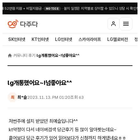
대 52만원 지원 + 비밀지원금
•
·
설치 일정은 지역별로 상이할 수 있으니 상담 시 확인해 
NOTICE
SK인터넷
KT인터넷
LG인터넷
스카이라이프
LG헬로비전
정
›
커뮤니티
›
후기
›
lg개통했어요~!넘좋아요^^
lg개통했어요~!넘좋아요^^
최*슬
2023. 11. 13. PM 01:20
조회
63
최
저번주에 설치 받았던 최예슬입니다^^
kt약정이 다서 네이버검색 당근후기 등 많이 알아봣는데요~
흩어보다 당근 후기가 있어 읽어보다가 신청까지 하게댔네요ㅎㅎ