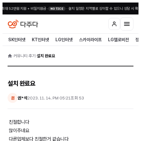
 최대 52만원 지원 + 비밀지원금
•
·
설치 일정은 지역별로 상이할 수 있으니 상담 시 확인
NOTICE
SK인터넷
KT인터넷
LG인터넷
스카이라이프
LG헬로비전
정
›
커뮤니티
›
후기
›
설치 완료요
설치 완료요
권*석
2023. 11. 14. PM 05:21
조회
53
권
친절합니다
많이주네요
다른업체보다 친절한거 같습니다