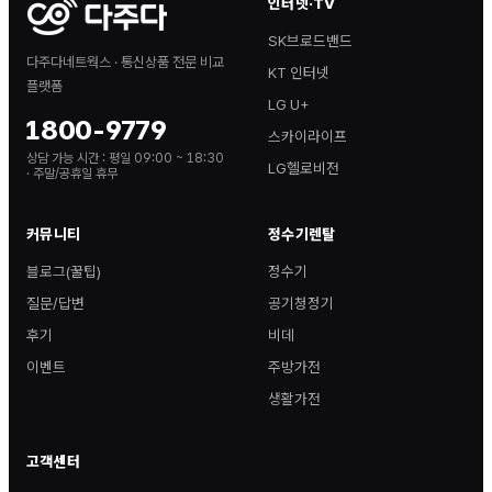
인터넷·TV
SK브로드밴드
다주다네트웍스 · 통신상품 전문 비교
KT 인터넷
플랫폼
LG U+
1800-9779
스카이라이프
상담 가능 시간 :
평일 09:00 ~ 18:30
LG헬로비전
· 주말/공휴일 휴무
커뮤니티
정수기렌탈
블로그(꿀팁)
정수기
질문/답변
공기청정기
후기
비데
이벤트
주방가전
생활가전
고객센터