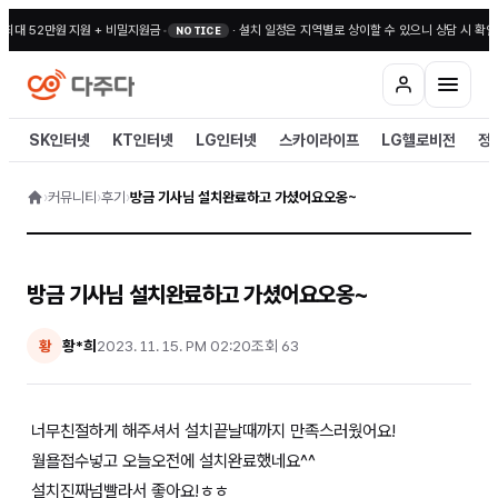
 최대 52만원 지원 + 비밀지원금
•
·
설치 일정은 지역별로 상이할 수 있으니 상담 시 확인
NOTICE
SK인터넷
KT인터넷
LG인터넷
스카이라이프
LG헬로비전
정
›
커뮤니티
›
후기
›
방금 기사님 설치완료하고 가셨어요오옹~
방금 기사님 설치완료하고 가셨어요오옹~
황*희
2023. 11. 15. PM 02:20
조회
63
황
너무친절하게 해주셔서 설치끝날때까지 만족스러웠어요!
월욜접수넣고 오늘오전에 설치완료했네요^^
설치진짜넘빨라서 좋아요!ㅎㅎ