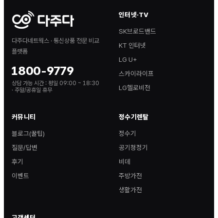
인터넷·TV
SK브로드밴드
다주다네트웍스 · 통신상품 전문 비교
KT 인터넷
플랫폼
LG U+
1800-9779
스카이라이프
상담 가능 시간 :
평일 09:00 ~ 18:30
LG헬로비전
· 주말/공휴일 휴무
커뮤니티
정수기렌탈
블로그(꿀팁)
정수기
질문/답변
공기청정기
후기
비데
이벤트
주방가전
생활가전
고객센터