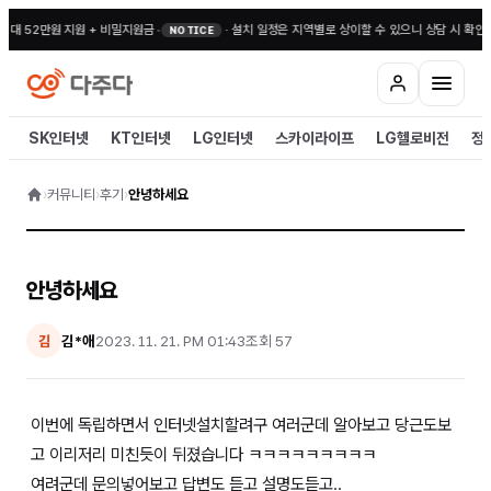
최대 52만원 지원 + 비밀지원금
•
·
설치 일정은 지역별로 상이할 수 있으니 상담 시 확인해
NOTICE
SK인터넷
KT인터넷
LG인터넷
스카이라이프
LG헬로비전
정
›
커뮤니티
›
후기
›
안녕하세요
안녕하세요
김*애
2023. 11. 21. PM 01:43
조회
57
김
이번에 독립하면서 인터넷설치할려구 여러군데 알아보고 당근도보
고 이리저리 미친듯이 뒤졌습니다 ㅋㅋㅋㅋㅋㅋㅋㅋㅋ
여려군데 문의넣어보고 답변도 듣고 설명도듣고..