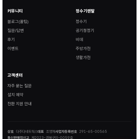
커뮤니티
정수기렌탈
블로그(꿀팁)
정수기
질문/답변
공기청정기
후기
비데
이벤트
주방가전
생활가전
고객센터
자주 묻는 질문
설치 예약
전환 지원 안내
상호
다주다네트웍스
대표
조영재
사업자등록번호
291-65-00565
통신판매업신고
제2023-경북구미-0059호