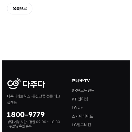
목록으로
인터넷·TV
SK브로드밴드
다주다네트웍스 · 통신상품 전문 비교
KT 인터넷
플랫폼
LG U+
1800-9779
스카이라이프
상담 가능 시간 :
평일 09:00 ~ 18:30
LG헬로비전
· 주말/공휴일 휴무