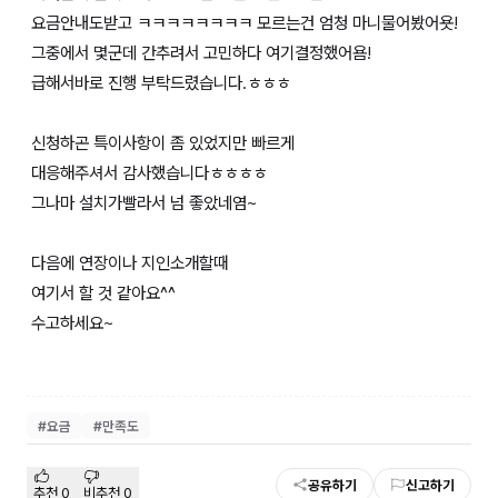
요금안내도받고 ㅋㅋㅋㅋㅋㅋㅋㅋ 모르는건 엄청 마니물어봤어욧!
그중에서 몇군데 간추려서 고민하다 여기결정했어욤!
급해서바로 진행 부탁드렸습니다.ㅎㅎㅎ
신청하곤 특이사항이 좀 있었지만 빠르게
대응해주셔서 감사했습니다ㅎㅎㅎㅎ
그나마 설치가빨라서 넘 좋았네염~
다음에 연장이나 지인소개할때
여기서 할 것 같아요^^
수고하세요~
#
요금
#
만족도
공유하기
신고하기
추천
0
비추천
0