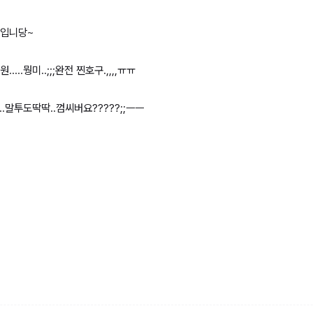
각입니당~
뭥미..;;;완전 찐호구.,,,,ㅠㅠ
말투도딱딱..껌씨버요?????;;ㅡㅡ