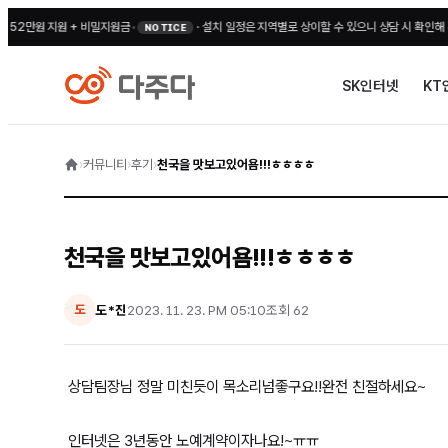
만원 지원 + 비밀지원금
•
·
설치 일정은 지역별로 상이할 수 있으니 상담 시 확인해 주세요
NOTICE
SK인터넷
KT
›
커뮤니티
›
후기
›
천국을 맛보고있어욤!!!ㅎㅎㅎㅎ
천국을 맛보고있어욤!!!ㅎㅎㅎㅎ
도*진
2023. 11. 23. PM 05:10
조회
62
도
상담팀장님 정말 미친듯이 목소리넘좋구요!!완전 친절하세요~
인터넷은 3년동안 노예계약이자나요!~ㅠㅠ