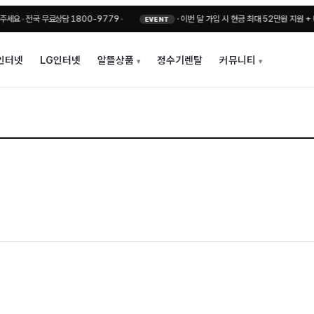
•
전국 무료상담 1800-9779
•
·
이번 달 가입 시 현금 최대 52만원 지원 + 비밀지
EVENT
인터넷
LG인터넷
알뜰상품
정수기렌탈
커뮤니티