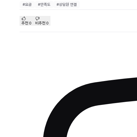
#
요금
#
만족도
#
상담원 연결
추천
0
비추천
0