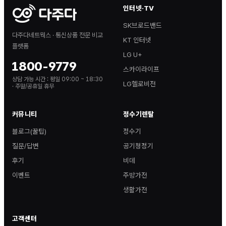
인터넷·TV
SK브로드밴드
다주다네트웍스 · 통신상품 전문 비교
KT 인터넷
플랫폼
LG U+
1800-9779
스카이라이프
상담 가능 시간 :
평일 09:00 ~ 18:30
LG헬로비전
· 주말/공휴일 휴무
커뮤니티
정수기렌탈
블로그(꿀팁)
정수기
질문/답변
공기청정기
후기
비데
이벤트
주방가전
생활가전
고객센터