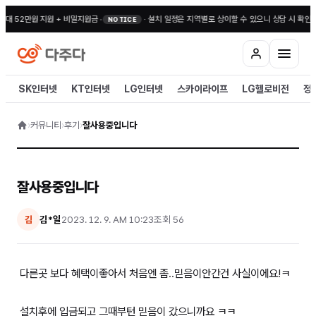
최대 52만원 지원 + 비밀지원금
•
·
설치 일정은 지역별로 상이할 수 있으니 상담 시 확인해
NOTICE
SK인터넷
KT인터넷
LG인터넷
스카이라이프
LG헬로비전
정
›
커뮤니티
›
후기
›
잘사용중입니다
잘사용중입니다
김*일
2023. 12. 9. AM 10:23
조회
56
김
다른곳 보다 혜택이좋아서 처음엔 좀..믿음이안간건 사실이에요!ㅋ
설치후에 입금되고 그때부턴 믿음이 갔으니까요 ㅋㅋ