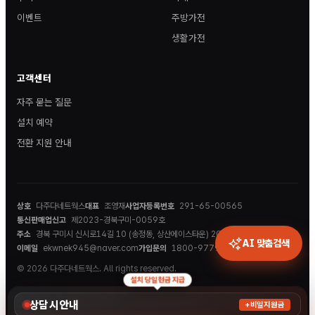
이벤트
주방가전
생활가전
고객센터
자주 묻는 질문
설치 예약
전환 지원 안내
상호
다주다네트웍스
대표
조영재
사업자등록번호
291-65-00565
통신판매업신고
제2023-경북구미-0059호
주소
경북 구미시 신시로14길 10 (송정동, 상산에이스타운) 202호
AI 맞춤검색
이메일
ekwnek945@naver.com
가입문의
1800-9779
© 2026 다주다네트웍스. All rights reserved.
설치 당일 현금 지급
상담 시 안내
+비밀지원금