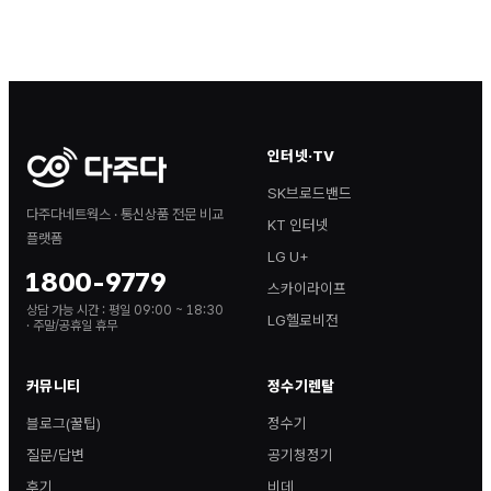
인터넷·TV
SK브로드밴드
다주다네트웍스 · 통신상품 전문 비교
KT 인터넷
플랫폼
LG U+
1800-9779
스카이라이프
상담 가능 시간 :
평일 09:00 ~ 18:30
LG헬로비전
· 주말/공휴일 휴무
커뮤니티
정수기렌탈
블로그(꿀팁)
정수기
질문/답변
공기청정기
후기
비데