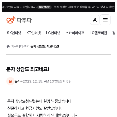
최대 52만원 지원 + 비밀지원금
•
·
설치 일정은 지역별로 상이할 수 있으니 상담 시 확인해
NOTICE
SK인터넷
KT인터넷
LG인터넷
스카이라이프
LG헬로비전
정
›
커뮤니티
›
후기
›
문자 상담도 최고네요!
문자 상담도 최고네요!
문*국
2023. 12. 15. AM 10:05
조회
58
문
문자 상담요청드렸는데 설명 넘좋았습니다
친절하시고 현금지원도 잘받았습니다
월요금도 결합해서 저렴하게 안내받앗습니다~