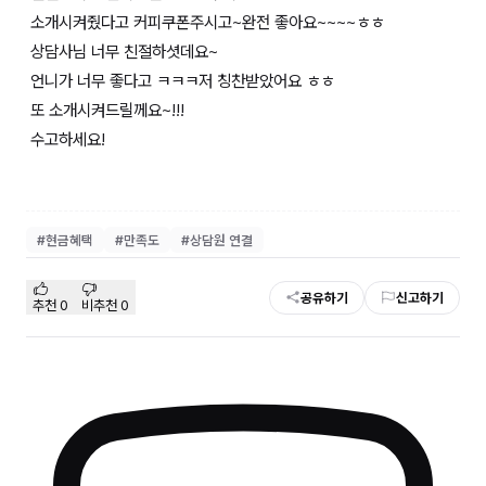
소개시켜줬다고 커피쿠폰주시고~완전 좋아요~~~~ㅎㅎ
상담사님 너무 친절하셧데요~
언니가 너무 좋다고 ㅋㅋㅋ저 칭찬받았어요 ㅎㅎ
또 소개시켜드릴께요~!!!
수고하세요!
#
현금혜택
#
만족도
#
상담원 연결
공유하기
신고하기
추천
0
비추천
0