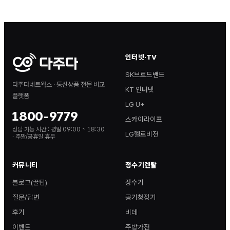
인터넷·TV
SK브로드밴드
다주다네트웍스 · 통신상품 전문 비교
KT 인터넷
플랫폼
LG U+
1800-9779
스카이라이프
상담 가능 시간 :
평일 09:00 ~ 18:30
LG헬로비전
· 주말/공휴일 휴무
커뮤니티
정수기렌탈
블로그(꿀팁)
정수기
질문/답변
공기청정기
후기
비데
이벤트
주방가전