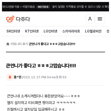
최대 52만원 지원 + 비밀지원금
•
·
설치 일정은 지역별로 상이할 수 있으니 상담 시 확인해
NOTICE
SK인터넷
KT인터넷
LG인터넷
스카이라이프
LG헬로비전
정
›
커뮤니티
›
후기
›
큰언니가 좋다고 ㅎㅎㅎ고맙습니다!!!!
큰언니가 좋다고 ㅎㅎㅎ고맙습니다!!!!
홍*진
2023. 12. 27. PM 04:46
조회
53
홍
큰언니네 소개시켜줬더니 용돈받았어요~~~ㅎㅎㅎ
엘지 설치하고 티비화면 짱이라고 ㅋㅋㅋㅋㅋㅋ
친절하시고 설치당일 입금해주시고 ㅎㅎ