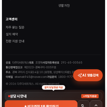
생활가전
고객센터
자주 묻는 질문
설치 예약
전환 지원 안내
상호
다주다네트웍스
대표
조영재
사업자등록번호
291-65-00565
통신판매업신고
제2023-경북구미-0059호
주소
경북 구미시 신시로14길 10 (송정동, 상산에이스타운) 202호
AI 맞춤검색
이메일
ekwnek945@naver.com
가입문의
1800-9779
© 2026 다주다네트웍스. All rights reserved.
설치 당일 현금 지급
상담 시 안내
+비밀지원금
비교견적 1분 확인하기