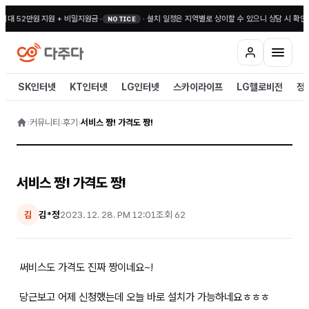
최대 52만원 지원 + 비밀지원금
•
·
설치 일정은 지역별로 상이할 수 있으니 상담 시 확인
NOTICE
SK인터넷
KT인터넷
LG인터넷
스카이라이프
LG헬로비전
정
›
커뮤니티
›
후기
›
서비스 짱! 가격도 짱!
서비스 짱! 가격도 짱!
김*정
2023. 12. 28. PM 12:01
조회
62
김
써비스도 가격도 진짜 짱이네요~!
당근보고 어제 신청했는데 오늘 바로 설치가 가능하네요ㅎㅎㅎ