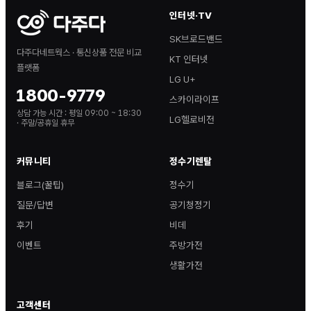
인터넷·TV
SK브로드밴드
다주다네트웍스 · 통신상품 전문 비교
KT 인터넷
플랫폼
LG U+
1800-9779
스카이라이프
상담 가능 시간 :
평일 09:00 ~ 18:30
LG헬로비전
· 주말/공휴일 휴무
커뮤니티
정수기렌탈
블로그(꿀팁)
정수기
질문/답변
공기청정기
후기
비데
이벤트
주방가전
생활가전
고객센터