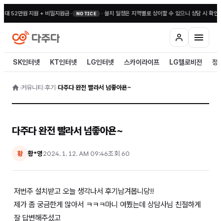
최대 52만원 지원 + 비밀지원금
•
·
설치 일정은 지역별로 상이할 수 있으니 상담 시 확인해
NOTICE
SK인터넷
KT인터넷
LG인터넷
스카이라이프
LG헬로비전
정
›
커뮤니티
›
후기
›
다주다 완전 빨라서 넘좋아욘~
다주다 완전 빨라서 넘좋아욘~
황*영
2024. 1. 12. AM 09:46
조회
60
황
저번주 설치받고 오늘 생각나서 후기남겨봅니당!!
제가 좀 궁금한게 많아서 ㅋㅋㅋ마니 여쭸는데 상담사님 친절하게
잘 답변해주셨고