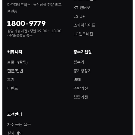
다주다네트웍스 · 통신상품 전문 비교
KT 인터넷
플랫폼
LG U+
1800-9779
스카이라이프
상담 가능 시간 :
평일 09:00 ~ 18:30
LG헬로비전
· 주말/공휴일 휴무
커뮤니티
정수기렌탈
블로그(꿀팁)
정수기
질문/답변
공기청정기
후기
비데
이벤트
주방가전
생활가전
고객센터
자주 묻는 질문
설치 예약