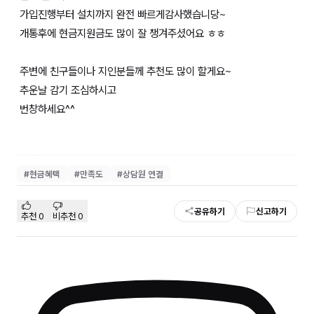
가입진행부터 설치까지 완전 빠르게감사했습니당~
개통후에 현금지원금도 많이 잘 챙겨주셨어요 ㅎㅎ
주변에 친구들이나 지인분들께 추천도 많이 할게요~
추운날 감기 조심하시고
번창하세요^^
#
현금혜택
#
만족도
#
상담원 연결
공유하기
신고하기
추천
0
비추천
0