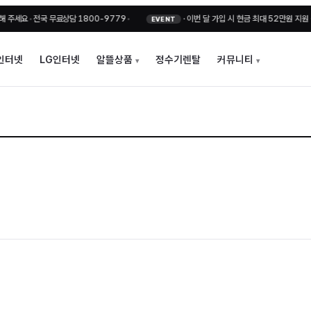
요
•
전국 무료상담 1800-9779
•
·
이번 달 가입 시 현금 최대 52만원 지원 + 비
EVENT
인터넷
LG인터넷
알뜰상품
정수기렌탈
커뮤니티