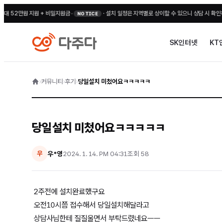
2만원 지원 + 비밀지원금
•
·
설치 일정은 지역별로 상이할 수 있으니 상담 시 확인해 주세
NOTICE
SK인터넷
KT
›
커뮤니티
›
후기
›
당일설치 미첬어요ㅋㅋㅋㅋㅋ
당일설치 미첬어요ㅋㅋㅋㅋㅋ
우*영
2024. 1. 14. PM 04:31
조회
58
우
2주전에 설치완료했구요
오전10시쯤 접수해서 당일설치해달라고
상담사님한테 질질울면서 부탁드렸네요ㅡㅡ