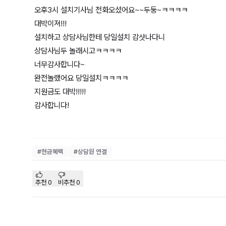
오후3시 설치기사님 전화오셨어요~~두둥~ㅋㅋㅋㅋ
대박이져!!!
설치하고 상담사님한테 당일설치 감삿나다니
상담사님두 놀래시고ㅋㅋㅋㅋ
너무감사합니다~
완전놀랬어요 당일설치ㅋㅋㅋㅋ
지원금도 대박!!!!!
감사합니다!
#
현금혜택
#
상담원 연결
추천
0
비추천
0