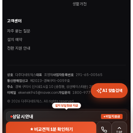
생활가전
고객센터
자주 묻는 질문
설치 예약
전환 지원 안내
상호
다주다네트웍스
대표
조영재
사업자등록번호
291-65-00565
통신판매업신고
제2023-경북구미-0059호
주소
경북 구미시 신시로14길 10 (송정동, 상산에이스타운) 202호
AI 맞춤검색
이메일
ekwnek945@naver.com
가입문의
1800-9779
© 2026 다주다네트웍스. All rights reserved.
설치 당일 현금 지급
상담 시 안내
+비밀지원금
비교견적 1분 확인하기
TOP