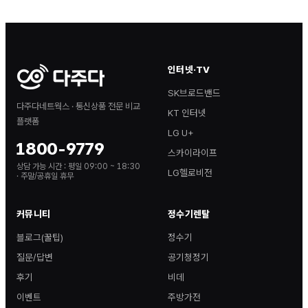
인터넷·TV
SK브로드밴드
다주다네트웍스 · 통신상품 전문 비교
KT 인터넷
플랫폼
LG U+
1800-9779
스카이라이프
상담 가능 시간 :
평일 09:00 ~ 18:30
LG헬로비전
· 주말/공휴일 휴무
커뮤니티
정수기렌탈
블로그(꿀팁)
정수기
질문/답변
공기청정기
후기
비데
이벤트
주방가전