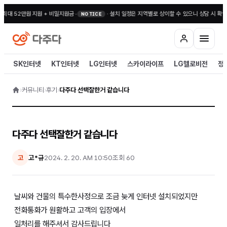
 최대 52만원 지원 + 비밀지원금
•
·
설치 일정은 지역별로 상이할 수 있으니 상담 시 확인
NOTICE
SK인터넷
KT인터넷
LG인터넷
스카이라이프
LG헬로비전
정
›
커뮤니티
›
후기
›
다주다 선택잘한거 같습니다
다주다 선택잘한거 같습니다
고*규
2024. 2. 20. AM 10:50
조회
60
고
날씨와 건물의 특수한사정으로 조금 늦게 인터넷 설치되었지만
전화통화가 원활하고 고객의 입장에서
일처리를 해주셔서 감사드립니다