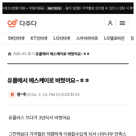
 최대 52만원 지원 + 비밀지원금
•
·
설치 일정은 지역별로 상이할 수 있으니 상담 시 확인
NOTICE
SK인터넷
KT인터넷
LG인터넷
스카이라이프
LG헬로비전
정
›
커뮤니티
›
후기
›
유플에서 에스케이로 바꿨어요~ㅎㅎ
유플에서 에스케이로 바꿨어요~ㅎㅎ
황*주
2024. 2. 23. PM 01:53
조회
53
황
유플러스 쓰다가 3년되서 바꿨어요
그전꺼보다 가격훨씬 저렴하게 이용할수있게 되서 너무너무 만족스