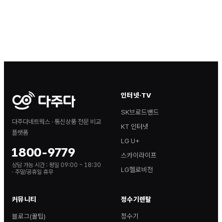
인터넷·TV
SK브로드밴드
다주다네트웍스 · 통신상품 전문 비교
KT 인터넷
플랫폼
LG U+
1800-9779
스카이라이프
상담 가능 시간 :
평일 09:00 ~ 18:30
LG헬로비전
· 주말/공휴일 휴무
커뮤니티
정수기렌탈
블로그(꿀팁)
정수기