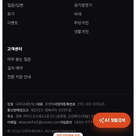
질문/답변
공기청정기
후기
비데
이벤트
주방가전
생활가전
고객센터
자주 묻는 질문
설치 예약
전환 지원 안내
상호
다주다네트웍스
대표
조영재
사업자등록번호
291-65-00565
통신판매업신고
제2023-경북구미-0059호
주소
경북 구미시 신시로14길 10 (송정동, 상산에이스타운) 202호
AI 맞춤검색
이메일
ekwnek945@naver.com
가입문의
1800-9779
© 2026 다주다네트웍스. All rights reserved.
설치 당일 현금 지급