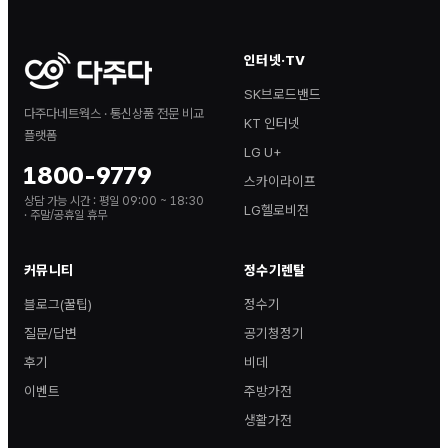
인터넷·TV
SK브로드밴드
다주다네트웍스 · 통신상품 전문 비교
KT 인터넷
플랫폼
LG U+
1800-9779
스카이라이프
상담 가능 시간 :
평일 09:00 ~ 18:30
LG헬로비전
· 주말/공휴일 휴무
커뮤니티
정수기렌탈
블로그(꿀팁)
정수기
질문/답변
공기청정기
후기
비데
이벤트
주방가전
생활가전