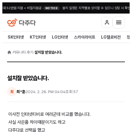
최대 52만원 지원 + 비밀지원금
•
·
설치 일정은 지역별로 상이할 수 있으니 상담 시 확인해
NOTICE
SK인터넷
KT인터넷
LG인터넷
스카이라이프
LG헬로비전
정
›
커뮤니티
›
후기
›
설치잘 받았습니다.
설치잘 받았습니다.
최*훈
2024. 2. 28. PM 04:04
조회
57
최
이사전 인터넷티비로 여러군데 비교를 했습니다.
사실 사은품 차이때문이기도 하고
다주다로 선택을 했고