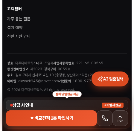
고객센터
자주 묻는 질문
설치 예약
전환 지원 안내
상호
다주다네트웍스
대표
조영재
사업자등록번호
291-65-00565
통신판매업신고
제2023-경북구미-0059호
주소
경북 구미시 신시로14길 10 (송정동, 상산에이스타운) 202호
AI 맞춤검색
이메일
ekwnek945@naver.com
가입문의
1800-9779
© 2026 다주다네트웍스. All rights reserved.
설치 당일 현금 지급
상담 시 안내
+비밀지원금
비교견적 1분 확인하기
TOP