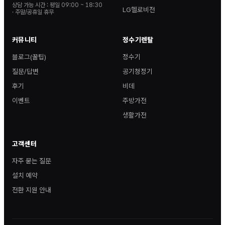
상담 가능 시간 :
평일 09:00 ~ 18:30
LG헬로비전
· 주말/공휴일 휴무
커뮤니티
정수기렌탈
블로그(꿀팁)
정수기
질문/답변
공기청정기
후기
비데
이벤트
주방가전
생활가전
고객센터
자주 묻는 질문
설치 예약
전환 지원 안내