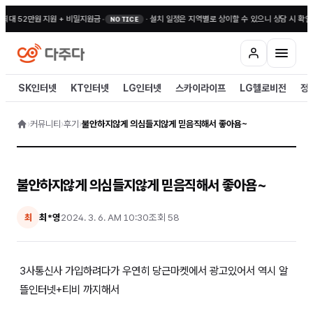
최대 52만원 지원 + 비밀지원금
•
·
설치 일정은 지역별로 상이할 수 있으니 상담 시 확인해
NOTICE
SK인터넷
KT인터넷
LG인터넷
스카이라이프
LG헬로비전
정
›
커뮤니티
›
후기
›
불안하지않게 의심들지않게 믿음직해서 좋아욤~
불안하지않게 의심들지않게 믿음직해서 좋아욤~
최*영
2024. 3. 6. AM 10:30
조회
58
최
3사통신사 가입하려다가 우연히 당근마켓에서 광고있어서 역시 알
뜰인터넷+티비 까지해서