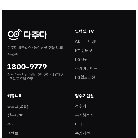
인터넷·TV
SK브로드밴드
다주다네트웍스 · 통신상품 전문 비교
KT 인터넷
플랫폼
LG U+
1800-9779
스카이라이프
상담 가능 시간 :
평일 09:00 ~ 18:30
LG헬로비전
· 주말/공휴일 휴무
커뮤니티
정수기렌탈
블로그(꿀팁)
정수기
질문/답변
공기청정기
후기
비데
이벤트
주방가전