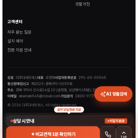
생활가전
고객센터
자주 묻는 질문
설치 예약
전환 지원 안내
상호
다주다네트웍스
대표
조영재
사업자등록번호
291-65-00565
통신판매업신고
제2023-경북구미-0059호
주소
경북 구미시 신시로14길 10 (송정동, 상산에이스타운) 202호
AI 맞춤검색
이메일
ekwnek945@naver.com
가입문의
1800-9779
© 2026 다주다네트웍스. All rights reserved.
설치 당일 현금 지급
상담 시 안내
+비밀지원금
비교견적 1분 확인하기
TOP