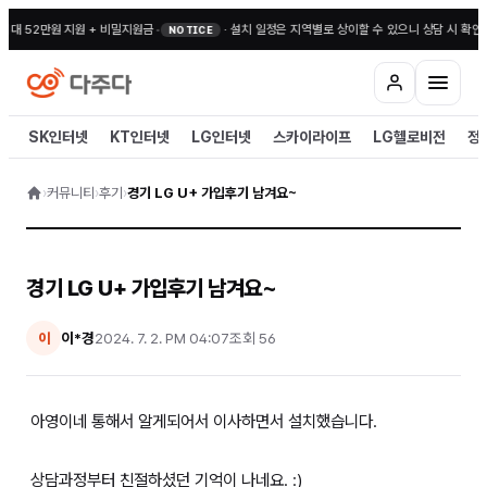
최대 52만원 지원 + 비밀지원금
•
·
설치 일정은 지역별로 상이할 수 있으니 상담 시 확인해
NOTICE
SK인터넷
KT인터넷
LG인터넷
스카이라이프
LG헬로비전
정
›
커뮤니티
›
후기
›
경기 LG U+ 가입후기 남겨요~
경기 LG U+ 가입후기 남겨요~
이*경
2024. 7. 2. PM 04:07
조회
56
이
아영이네 통해서 알게되어서 이사하면서 설치했습니다.
상담과정부터 친절하셨던 기억이 나네요. :)