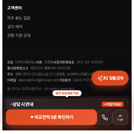
고객센터
자주 묻는 질문
설치 예약
전환 지원 안내
상호
다주다네트웍스
대표
조영재
사업자등록번호
291-65-00565
통신판매업신고
제2023-경북구미-0059호
주소
경북 구미시 신시로14길 10 (송정동, 상산에이스타운) 202호
AI 맞춤검색
이메일
ekwnek945@naver.com
가입문의
1800-9779
© 2026 다주다네트웍스. All rights reserved.
설치 당일 현금 지급
상담 시 안내
+비밀지원금
비교견적 1분 확인하기
TOP