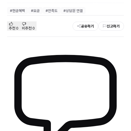
#
현금혜택
#
요금
#
만족도
#
상담원 연결
공유하기
신고하기
추천
0
비추천
0