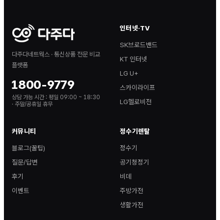
인터넷·TV
SK브로드밴드
다주다네트웍스 · 통신상품 전문 비교
KT 인터넷
플랫폼
LG U+
1800-9779
스카이라이프
상담 가능 시간 :
평일 09:00 ~ 18:30
LG헬로비전
· 주말/공휴일 휴무
커뮤니티
정수기렌탈
블로그(꿀팁)
정수기
질문/답변
공기청정기
후기
비데
이벤트
주방가전
생활가전