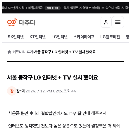
 최대 52만원 지원 + 비밀지원금
•
·
설치 일정은 지역별로 상이할 수 있으니 상담 시 확인
NOTICE
SK인터넷
KT인터넷
LG인터넷
스카이라이프
LG헬로비전
정
›
커뮤니티
›
후기
›
서울 동작구 LG 인터넷 + TV 설치 했어요
서울 동작구 LG 인터넷 + TV 설치 했어요
장*지
2024. 7. 12. PM 02:26
조회
44
장
사은품 뿐만아니라 결합할인까지도 너무 잘 안내 해주셔서
인터넷도 생각했던 것보다 높은 상품으로 했는데 월정액은 더 싸게