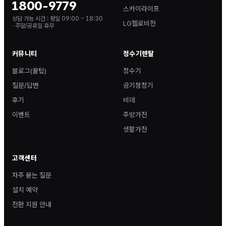
1800-9779
스카이라이프
상담 가능 시간 :
평일 09:00 ~ 18:30
LG헬로비전
· 주말/공휴일 휴무
커뮤니티
정수기렌탈
블로그(꿀팁)
정수기
질문/답변
공기청정기
후기
비데
이벤트
주방가전
생활가전
고객센터
자주 묻는 질문
설치 예약
전환 지원 안내