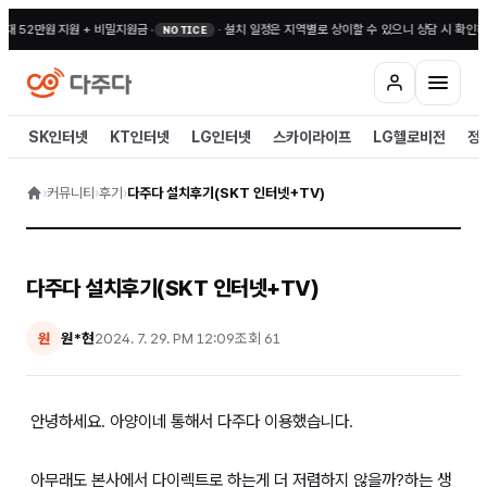
대 52만원 지원 + 비밀지원금
•
·
설치 일정은 지역별로 상이할 수 있으니 상담 시 확인해
NOTICE
SK인터넷
KT인터넷
LG인터넷
스카이라이프
LG헬로비전
정
›
커뮤니티
›
후기
›
다주다 설치후기(SKT 인터넷+TV)
다주다 설치후기(SKT 인터넷+TV)
원*현
2024. 7. 29. PM 12:09
조회
61
원
안녕하세요. 아양이네 통해서 다주다 이용했습니다.
아무래도 본사에서 다이렉트로 하는게 더 저렴하지 않을까?하는 생