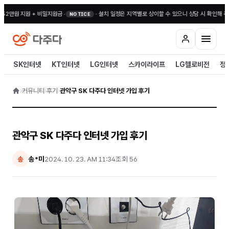
52만원 지원 + 비밀지원금
•
·
설치 일정은 지역별로 상이할 수 있으니 상담 시 확인해 주
NOTICE
SK인터넷
KT인터넷
LG인터넷
스카이라이프
LG헬로비전
정
›
커뮤니티
›
후기
›
관악구 SK 다주다 인터넷 가입 후기
관악구 SK 다주다 인터넷 가입 후기
송*미
2024. 10. 23. AM 11:34
조회
56
송