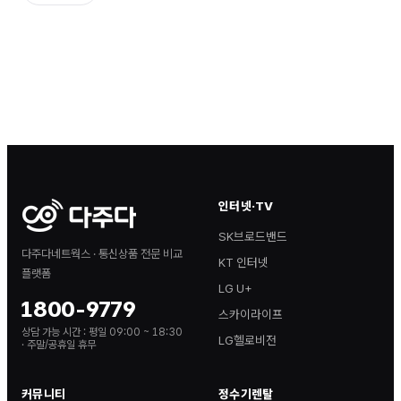
인터넷·TV
SK브로드밴드
다주다네트웍스 · 통신상품 전문 비교
KT 인터넷
플랫폼
LG U+
1800-9779
스카이라이프
상담 가능 시간 :
평일 09:00 ~ 18:30
LG헬로비전
· 주말/공휴일 휴무
커뮤니티
정수기렌탈