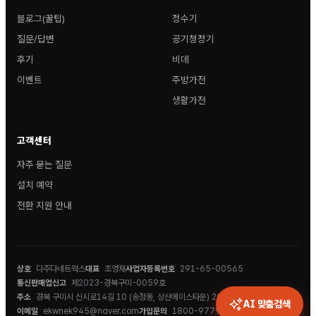
블로그(꿀팁)
정수기
질문/답변
공기청정기
후기
비데
이벤트
주방가전
생활가전
고객센터
자주 묻는 질문
설치 예약
전환 지원 안내
상호
다주다네트웍스
대표
조영재
사업자등록번호
291-65-00565
통신판매업신고
제2023-경북구미-0059호
주소
경북 구미시 신시로14길 10 (송정동, 상산에이스타운) 202호
AI 맞춤검색
이메일
ekwnek945@naver.com
가입문의
1800-9779