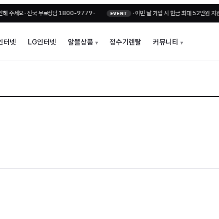
세요
•
전국 무료상담 1800-9779
•
·
이번 달 가입 시 현금 최대 52만원 지원 + 
EVENT
인터넷
LG인터넷
알뜰상품
정수기렌탈
커뮤니티