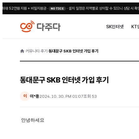
52만원 지원 + 비밀지원금
•
·
설치 일정은 지역별로 상이할 수 있으니 상담 시 확인해 주
NOTICE
SK인터넷
KT
›
커뮤니티
›
후기
›
동대문구 SKB 인터넷 가입 후기
동대문구 SKB 인터넷 가입 후기
이*홍
2024. 10. 30. PM 01:07
조회
53
이
안녕하세요