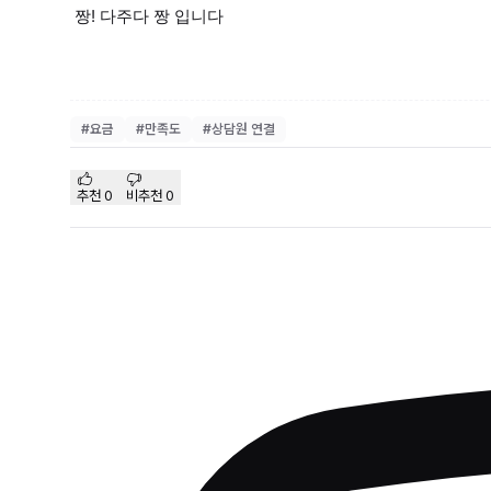
짱! 다주다 짱 입니다
#
요금
#
만족도
#
상담원 연결
추천
0
비추천
0