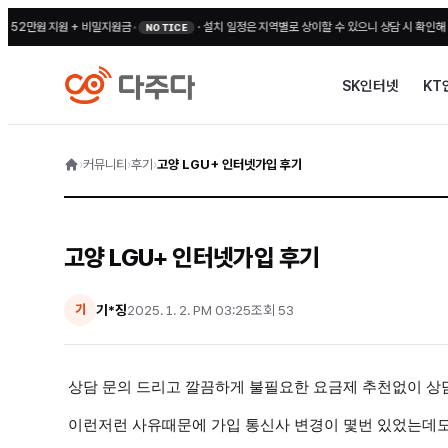
2만원 지원 + 비밀지원금
•
·
설치 일정은 지역별로 상이할 수 있으니 상담 시 확인해 주세요
NOTICE
SK인터넷
KT
›
커뮤니티
›
후기
›
고양 LGU+ 인터넷가입 후기
고양 LGU+ 인터넷가입 후기
기*징
2025. 1. 2. PM 03:25
조회
53
기
상담 문의 드리고 깔끔하게 불필요한 요금제 추천없이 상
이런저런 사유때문에 가입 통신사 변경이 몇번 있었는데도