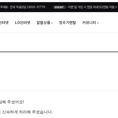
•
전국 무료상담 1800-9779
•
·
이번 달 가입 시 현금 최대 52만원 지원 + 비밀
EVENT
인터넷
LG인터넷
알뜰상품
정수기렌탈
커뮤니티
담해 주셨어요!
 신속하게 처리해 주셨습니다.