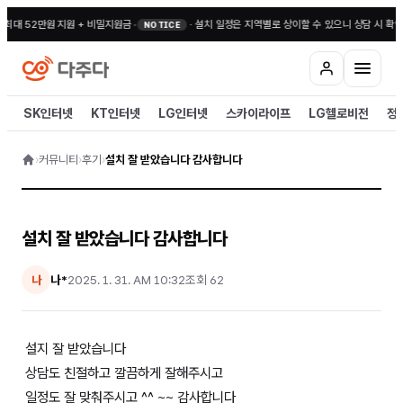
 최대 52만원 지원 + 비밀지원금
•
·
설치 일정은 지역별로 상이할 수 있으니 상담 시 확인
NOTICE
SK인터넷
KT인터넷
LG인터넷
스카이라이프
LG헬로비전
정
›
커뮤니티
›
후기
›
설치 잘 받았습니다 감사합니다
설치 잘 받았습니다 감사합니다
나*
2025. 1. 31. AM 10:32
조회
62
나
설지 잘 받았습니다
상담도 친절하고 깔끔하게 잘해주시고
일정도 잘 맞춰주시고 ^^ ~~ 감사합니다