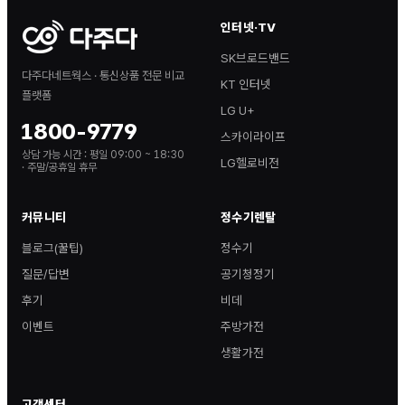
인터넷·TV
SK브로드밴드
다주다네트웍스 · 통신상품 전문 비교
KT 인터넷
플랫폼
LG U+
1800-9779
스카이라이프
상담 가능 시간 :
평일 09:00 ~ 18:30
LG헬로비전
· 주말/공휴일 휴무
커뮤니티
정수기렌탈
블로그(꿀팁)
정수기
질문/답변
공기청정기
후기
비데
이벤트
주방가전
생활가전
고객센터