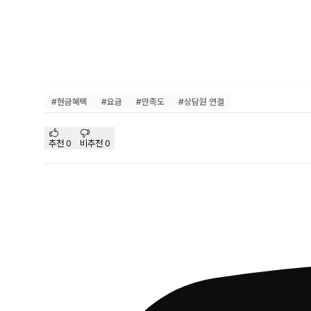
#
현금혜택
#
요금
#
만족도
#
상담원 연결
추천
0
비추천
0