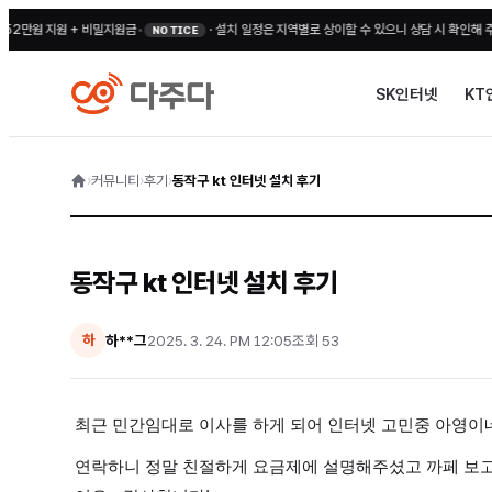
 지원 + 비밀지원금
•
·
설치 일정은 지역별로 상이할 수 있으니 상담 시 확인해 주세요
•
전
NOTICE
SK인터넷
KT
›
커뮤니티
›
후기
›
동작구 kt 인터넷 설치 후기
동작구 kt 인터넷 설치 후기
하**그
2025. 3. 24. PM 12:05
조회
53
하
최근 민간임대로 이사를 하게 되어 인터넷 고민중 아영이
연락하니 정말 친절하게 요금제에 설명해주셨고 까페 보고