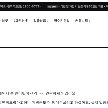
국 무료상담 1800-9779
•
·
이번 달 가입 시 현금 최대 52만원 지원 + 비밀지원
EVENT
인터넷
LG인터넷
알뜰상품
정수기렌탈
커뮤니티
네에서 본 인터넷이 생각나서 연락하게 되었어요!
 연락드렸다고하니 지원금도 더 챙겨주실려고 하셨어요. 설치 일정