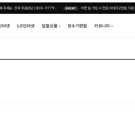
세요
•
전국 무료상담 1800-9779
•
·
이번 달 가입 시 현금 최대 52만원 지원 + 비
EVENT
인터넷
LG인터넷
알뜰상품
정수기렌탈
커뮤니티