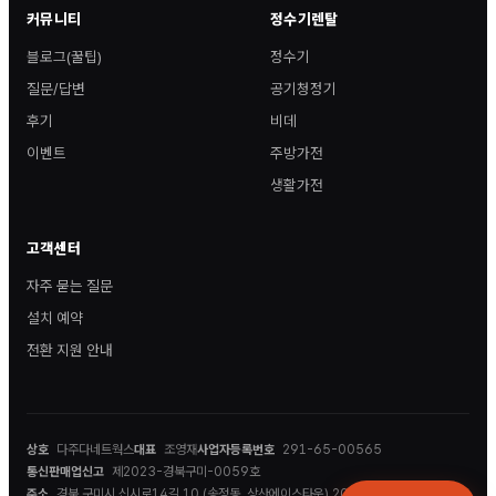
커뮤니티
정수기렌탈
블로그(꿀팁)
정수기
질문/답변
공기청정기
후기
비데
이벤트
주방가전
생활가전
고객센터
자주 묻는 질문
설치 예약
전환 지원 안내
상호
다주다네트웍스
대표
조영재
사업자등록번호
291-65-00565
통신판매업신고
제2023-경북구미-0059호
주소
경북 구미시 신시로14길 10 (송정동, 상산에이스타운) 202호