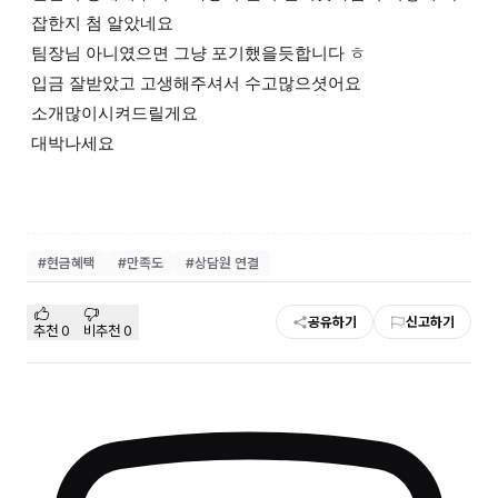
잡한지 첨 알았네요
팀장님 아니였으면 그냥 포기했을듯합니다 ㅎ
입금 잘받았고 고생해주셔서 수고많으셧어요
소개많이시켜드릴게요
대박나세요
#
현금혜택
#
만족도
#
상담원 연결
공유하기
신고하기
추천
0
비추천
0