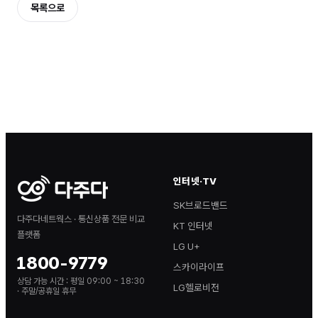
목록으로
인터넷·TV
SK브로드밴드
다주다네트웍스 · 통신상품 전문 비교
KT 인터넷
플랫폼
LG U+
1800-9779
스카이라이프
상담 가능 시간 :
평일 09:00 ~ 18:30
LG헬로비전
· 주말/공휴일 휴무