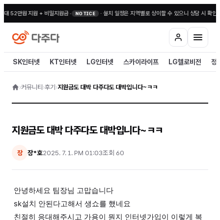
최대 52만원 지원 + 비밀지원금
•
·
설치 일정은 지역별로 상이할 수 있으니 상담 시 확인해
NOTICE
SK인터넷
KT인터넷
LG인터넷
스카이라이프
LG헬로비전
정
›
커뮤니티
›
후기
›
지원금도 대박 다주다도 대박입니다~ㅋㅋ
지원금도 대박 다주다도 대박입니다~ㅋㅋ
장*호
2025. 7. 1. PM 01:03
조회
60
장
안녕하세요 팀장님 고맙습니다
sk설치 안된다고해서 생쇼를 했네요
친절히 응대해주시고 가용이 뭔지 인터넷가입이 이렇게 복