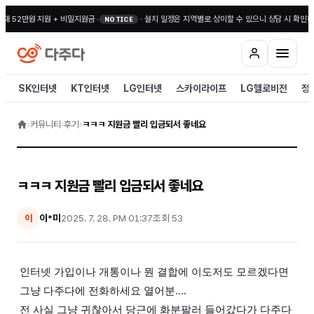
대 52만원 지원 + 비밀지원금
•
·
설치 일정은 지역별로 상이할 수 있으니 상담 시 확인해
NOTICE
SK인터넷
KT인터넷
LG인터넷
스카이라이프
LG헬로비전
정
›
커뮤니티
›
후기
›
ㅋㅋㅋ 지원금 빨리 입금되서 좋네요
ㅋㅋㅋ 지원금 빨리 입금되서 좋네요
이*미
2025. 7. 28. PM 01:37
조회
53
이
인터넷 가입이나 개통이나 뭔 결합에 이도저도 모르겠다면
그냥 다주다에 전화하세요 열어분....
전 사실 그냥 귀찮아서 당근에 화분팔러 들어갔다가 다주다