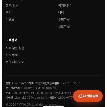
질문/답변
공기청정기
후기
비데
이벤트
주방가전
생활가전
고객센터
자주 묻는 질문
설치 예약
전환 지원 안내
상호
다주다네트웍스
대표
조영재
사업자등록번호
291-65-00565
통신판매업신고
제2023-경북구미-0059호
주소
경북 구미시 신시로14길 10 (송정동, 상산에이스타운) 202호
AI 맞춤검색
이메일
ekwnek945@naver.com
가입문의
1800-9779
© 2026 다주다네트웍스. All rights reserved.