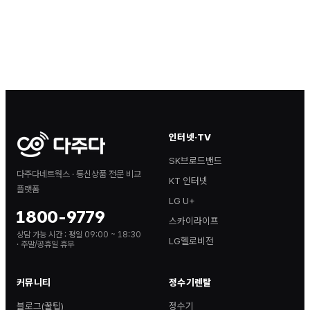
인터넷·TV
SK브로드밴드
다주다네트웍스 · 통신상품 전문 비교
KT 인터넷
플랫폼
LG U+
1800-9779
스카이라이프
상담 가능 시간 :
평일 09:00 ~ 18:30
LG헬로비전
· 주말/공휴일 휴무
커뮤니티
정수기렌탈
블로그(꿀팁)
정수기